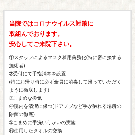
当院ではコロナウイルス対策に
取組んでおります。
安心してご来院下さい。
①スタッフによるマスク着用義務化(特に密に接する
施術者)
➁受付にて手指消毒を設置
(特にお帰り時に必ず全員に消毒して帰っていただく
ように徹底します)
➂こまめな換気
④院内を清潔に保つ(ドアノブなど手が触れる場所の
除菌の徹底)
➄こまめに手洗いうがいの実施
⑥使用したタオルの交換