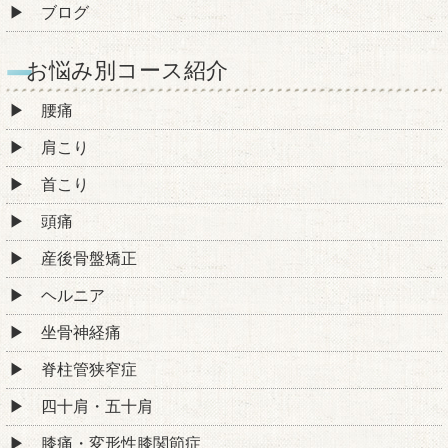
ブログ
お悩み別コース紹介
腰痛
肩こり
首こり
頭痛
産後骨盤矯正
ヘルニア
坐骨神経痛
脊柱管狭窄症
四十肩・五十肩
膝痛・変形性膝関節症