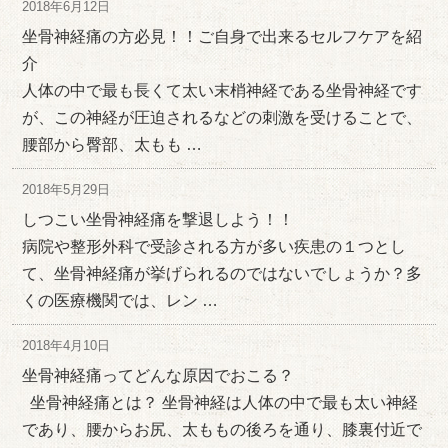
2018年6月12日
坐骨神経痛の方必見！！ご自身で出来るセルフケアを紹
介
人体の中で最も長くて太い末梢神経である坐骨神経です
が、この神経が圧迫されるなどの刺激を受けることで、
腰部から臀部、太もも …
2018年5月29日
しつこい坐骨神経痛を撃退しよう！！
病院や整形外科で受診される方が多い疾患の１つとし
て、坐骨神経痛が挙げられるのではないでしょうか？多
くの医療機関では、レン …
2018年4月10日
坐骨神経痛ってどんな原因でおこる？
坐骨神経痛とは？ 坐骨神経は人体の中で最も太い神経
であり、腰からお尻、太ももの後ろを通り、膝裏付近で