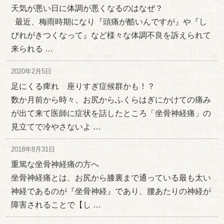
天気が悪い日に体調が悪くなるのはなぜ？
最近、梅雨時期になり『頭痛が酷いんですが』や『し
びれがきつくなって』など様々な体調不良を訴えられて
来られる …
2020年2月5日
足にくる痺れ 座りすぎ症候群かも！？
数か月前から時々、お尻からふくらはぎにかけての痛み
が出て来て医師に症状を話したところ「坐骨神経痛」の
見立てで冷やさないよ …
2018年8月31日
重篤な坐骨神経痛の方へ
坐骨神経痛とは、お尻から膝裏まで通っている最も太い
神経であるのが『坐骨神経』であり、腰あたりの神経が
障害されることで【し …