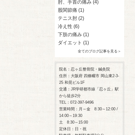
肘、手首の痛み
(4)
股関節痛
(1)
テニス肘
(2)
冷え性
(6)
下肢の痛み
(1)
ダイエット
(1)
全てのブログ記事を見る＞
院名：忍ヶ丘整骨院・鍼灸院
住所：大阪府 四條畷市 岡山東2-3-
25 和晃ビル1F
交通：JR学研都市線「忍ヶ丘」駅
から徒歩2分
TEL：072-397-9496
営業時間：月～金 8:30～12:00 /
14:00～19:30
土 8:30～15:00
定休日：日・祝