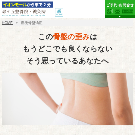
HOME
産後骨盤矯正
この
骨盤の歪み
は
もうどこでも良くならない
そう思っているあなたへ