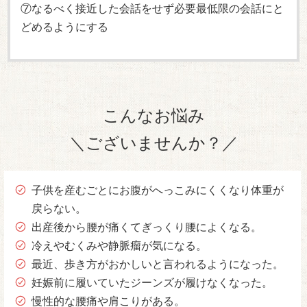
⑦なるべく接近した会話をせず必要最低限の会話にと
どめるようにする
こんなお悩み
＼ございませんか？／
子供を産むごとにお腹がへっこみにくくなり体重が
戻らない。
出産後から腰が痛くてぎっくり腰によくなる。
冷えやむくみや静脈瘤が気になる。
最近、歩き方がおかしいと言われるようになった。
妊娠前に履いていたジーンズが履けなくなった。
慢性的な腰痛や肩こりがある。