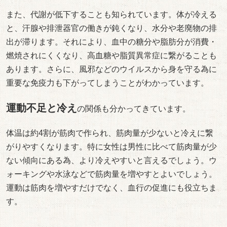
また、代謝が低下することも知られています。体が冷える
と、汗腺や排泄器官の働きが鈍くなり、水分や老廃物の排
出が滞ります。それにより、血中の糖分や脂肪分が消費・
燃焼されにくくなり、高血糖や脂質異常症に繋がることも
あります。さらに、風邪などのウイルスから身を守る為に
重要な免疫力も下がってしまうことがわかっています。
運動不足と冷え
の関係も分かってきています。
体温は約4割が筋肉で作られ、筋肉量が少ないと冷えに繋
がりやすくなります。特に女性は男性に比べて筋肉量が少
ない傾向にある為、より冷えやすいと言えるでしょう。ウ
ォーキングや水泳などで筋肉量を増やすとよいでしょう。
運動は筋肉を増やすだけでなく、血行の促進にも役立ちま
す。