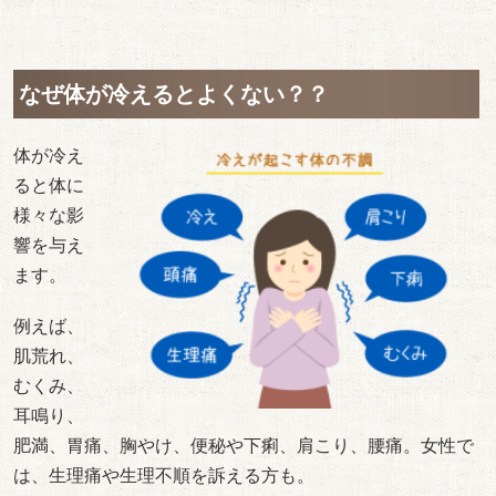
なぜ体が冷えるとよくない？？
体が冷え
ると体に
様々な影
響を与え
ます。
例えば、
肌荒れ、
むくみ、
耳鳴り、
肥満、胃痛、胸やけ、便秘や下痢、肩こり、腰痛。女性で
は、生理痛や生理不順を訴える方も。