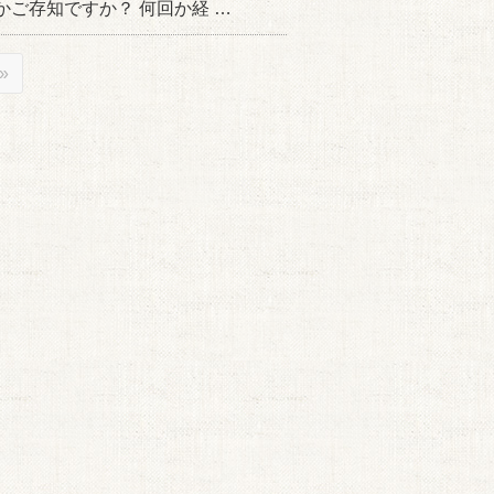
ご存知ですか？ 何回か経 …
»