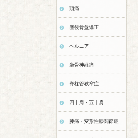
頭痛
産後骨盤矯正
ヘルニア
坐骨神経痛
脊柱管狭窄症
四十肩・五十肩
膝痛・変形性膝関節症