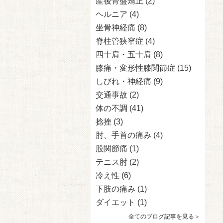
産後骨盤矯正
(2)
ヘルニア
(4)
坐骨神経痛
(8)
脊柱管狭窄症
(4)
四十肩・五十肩
(8)
膝痛・変形性膝関節症
(15)
しびれ・神経痛
(9)
交通事故
(2)
体の不調
(41)
捻挫
(3)
肘、手首の痛み
(4)
股関節痛
(1)
テニス肘
(2)
冷え性
(6)
下肢の痛み
(1)
ダイエット
(1)
全てのブログ記事を見る＞