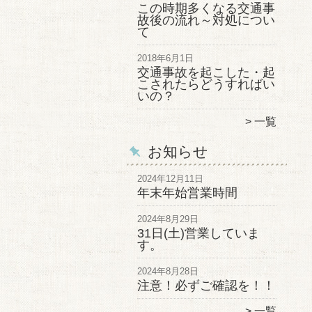
この時期多くなる交通事
故後の流れ～対処につい
て
2018年6月1日
交通事故を起こした・起
こされたらどうすればい
いの？
一覧
お知らせ
2024年12月11日
年末年始営業時間
2024年8月29日
31日(土)営業していま
す。
2024年8月28日
注意！必ずご確認を！！
一覧