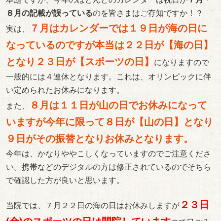
８月の記載が誤っている
のを皆さまはご存知ですか！？
７月はカレンダーでは１９日が海の日に
実は、
なっているのですが本当は２２日が【海の日】
となり２３日が【スポーツの日】
になりますので
一般的には４連休となります。これは、オリンピックに伴
い定められたお休みになります。
８月は１１日が山の日でお休みになって
また、
いますが今年に限って８日が【山の日】となり
９日がその振替となりお休みとなります。
今年は、かなりややこしくなっていますのでご注意くださ
い。携帯などのデジタルの方は修正されているのでそちら
で確認した方が良いと思います。
２３日
当院では、７月２２日の海の日はお休みしますが