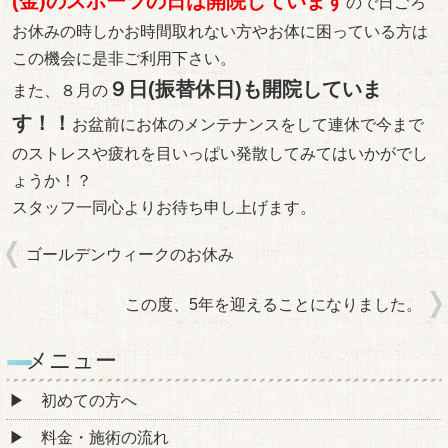
(金)のスポーツの日は開院しています
ので日ごろ
お休みの時しかお時間取れない方やお体に困っている方は
この機会に是非ご利用下さい。
９日(振替休日)も開院していま
また、８月の
す！！
お盆前にお体のメンテナンスをして連休で今まで
のストレスや疲れを目いっぱい発散してみてはいかがでし
ょうか！？
スタッフ一同心よりお待ち申し上げます。
ゴールデンウィークのお休み
この度、5年を迎えることになりました。
メニュー
初めての方へ
料金・施術の流れ