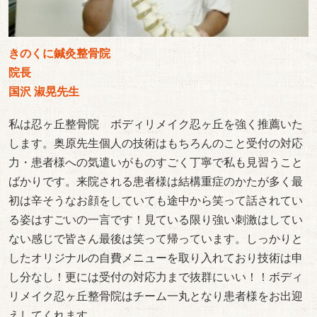
きのくに鍼灸整骨院
院長
国沢 淑晃先生
私は忍ヶ丘整骨院 ボディリメイク忍ヶ丘を強く推薦いた
します。奥原先生個人の技術はもちろんのこと受付の対応
力・患者様への気遣いがものすごく丁寧で私も見習うこと
ばかりです。来院される患者様は結構重症のかたが多く最
初は辛そうなお顔をしていても途中から笑って話されてい
る姿はすごいの一言です！見ている限り強い刺激はしてい
ない感じで皆さん最後は笑って帰っています。しっかりと
したオリジナルの自費メニューを取り入れており技術は申
し分なし！更には受付の対応力まで抜群にいい！！ボディ
リメイク忍ヶ丘整骨院はチーム一丸となり患者様をお出迎
えしてくれます。