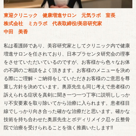
東迎クリニック 健康増進サロン 元気ラボ 室長
株式会社 ミカラボ 代表取締役/美容研究家
中田 美香
私は看護師であり、美容研究家としてクリニック内で健康
増進サロンを任されており、日本プラセンタ研究会の理事
をさせていただいているのですが、お客様から色々なお体
の不調のご相談をよく頂きます。お客様のメニューを決め
る際にご理解・ご納得をしていただきお客様のご意思を尊
重し方針を決めています。奥原先生も同じ考えで患者様の
訴えられる症状を真剣に聞き一つ一つ丁寧に説明ししっか
り不安要素を取り除いてから治療に入られます。患者様目
線でしっかり向き合った確かな治療だと思います。確かな
技術を持ち合わせた奥原先生とボディリメイク忍ヶ丘整骨
院で治療を受けられることを強く推薦いたします!!