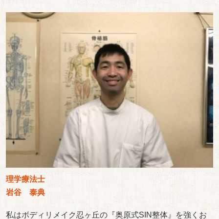
理学療法士
岩谷 泰典
私はボディリメイク忍ヶ丘の『奥原式SIN整体』を強くお