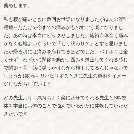
薦めします。
私も腰が痛いときに数回お世話になりましたがほんの2回
程通っただけで今までの痛みがものすごく楽になりまし
た。あの時は本当にビックリしました。施術自体全く痛み
がなく心地よいぐらいで『もう終わり？』とすら思いまし
たが帰る頃には痛みを忘れてるほどでした。バキボキは全
くせず、わずかに関節を動かし歪みを矯正してくれる感じ
で関節・骨・筋に喋りかけながら施術してるんじゃないで
しょうか(笑)私もリハビリするときに先生の施術をイメー
ジしながらしています。
どの先生よりも気持ちよく楽にさせてくれる先生とSIN整
体を本当にお体のことで悩んでいるかたに体験していただ
きたいです！