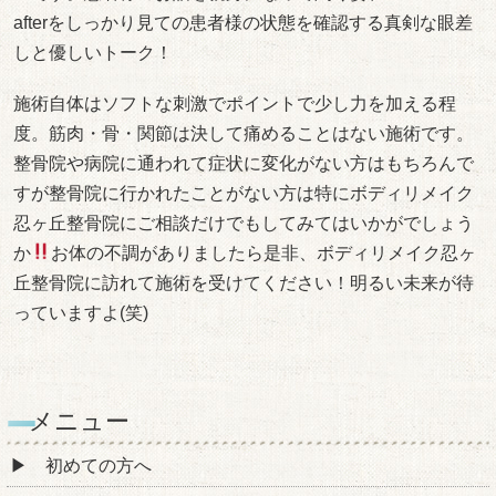
afterをしっかり見ての患者様の状態を確認する真剣な眼差
しと優しいトーク！
施術自体はソフトな刺激でポイントで少し力を加える程
度。筋肉・骨・関節は決して痛めることはない施術です。
整骨院や病院に通われて症状に変化がない方はもちろんで
すが整骨院に行かれたことがない方は特にボディリメイク
忍ヶ丘整骨院にご相談だけでもしてみてはいかがでしょう
か
お体の不調がありましたら是非、ボディリメイク忍ヶ
丘整骨院に訪れて施術を受けてください！明るい未来が待
っていますよ(笑)
メニュー
初めての方へ