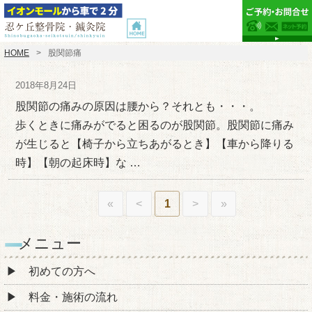
HOME
股関節痛
2018年8月24日
股関節の痛みの原因は腰から？それとも・・・。
歩くときに痛みがでると困るのが股関節。股関節に痛み
が生じると【椅子から立ちあがるとき】【車から降りる
時】【朝の起床時】な …
«
<
1
>
»
メニュー
初めての方へ
料金・施術の流れ