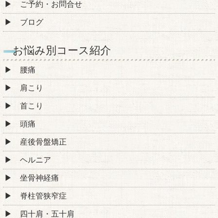
ご予約・お問合せ
ブログ
お悩み別コース紹介
腰痛
肩こり
首こり
頭痛
産後骨盤矯正
ヘルニア
坐骨神経痛
脊柱管狭窄症
四十肩・五十肩