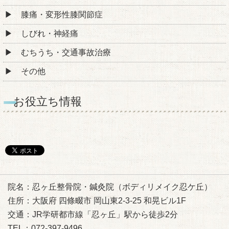
膝痛・変形性膝関節症
しびれ・神経痛
むちうち・交通事故治療
その他
お役立ち情報
院名：忍ヶ丘整骨院・鍼灸院（ボディリメイク忍ケ丘）
住所：大阪府 四條畷市 岡山東2-3-25 和晃ビル1F
交通：JR学研都市線「忍ヶ丘」駅から徒歩2分
TEL：072-397-9496